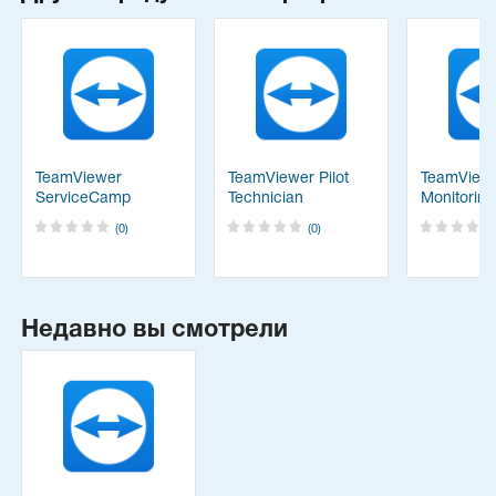
TeamViewer
TeamViewer Pilot
TeamView
ServiceCamp
Technician
Monitoring
Agents
Manageme
(0)
(0)
Недавно вы смотрели