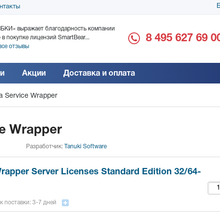
Б
нтакты
БКИ» выражает благодарность компании
ООО «Дока-Генные Тех
8 495 627 69 0
 в покупке лицензий SmartBear...
благодарность за поста
все отзывы
Читать все отзывы
и
Акции
Доставка и оплата
a Service Wrapper
ce Wrapper
Разработчик:
Tanuki Software
rapper Server Licenses Standard Edition 32/64-
к поставки: 3-7 дней