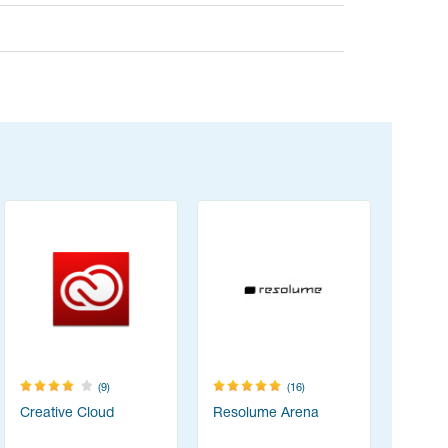
(9)
(16)
Creative Cloud
Resolume Arena
TeamVie