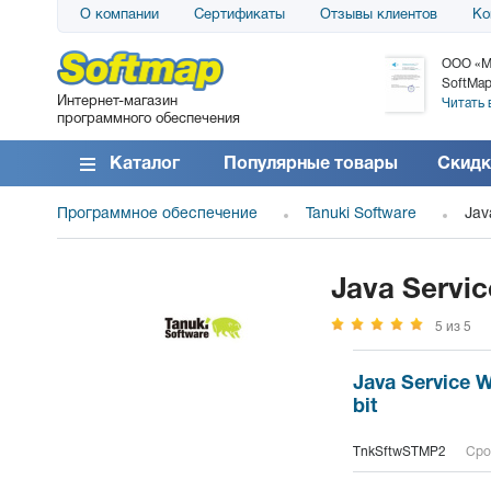
О компании
Сертификаты
Отзывы клиентов
Ко
АО «АТС» благодарит компанию SoftMap за
ООО «М
поставку программного обеспечения SolarWinds
SoftMap
Интернет-магазин
DameWare...
Читать 
программного обеспечения
Читать все отзывы
Каталог
Популярные товары
Скидк
Программное обеспечение
Tanuki Software
Jav
Java Servi
5 из 5
Java Service W
bit
TnkSftwSTMP2
Сро