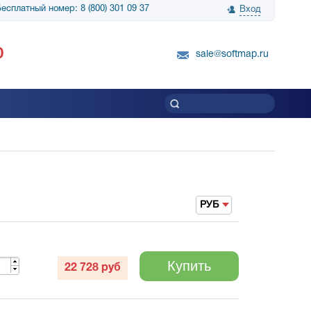
есплатный номер: 8 (800) 301 09 37
Вход
нологии» выражает
Группа компаний Биг Скрин Шоу выра
0
вку SnapGene...
благодарность SoftMap за помощь в
sale@softmap.ru
приобретении Resolume Arena 5......
Читать все отзывы
РУБ
Купить
22 728
руб