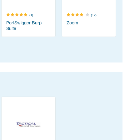
(1)
(12)
PortSwigger Burp
Zoom
Acrobat 
Suite