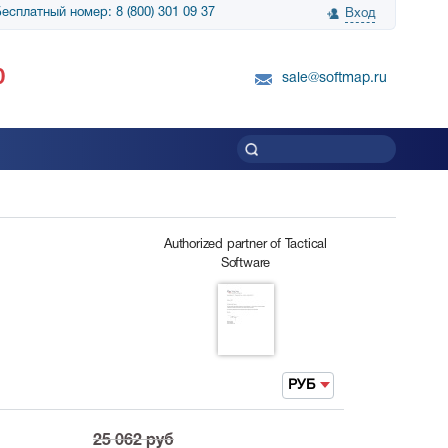
есплатный номер: 8 (800) 301 09 37
Вход
нологии» выражает
Группа компаний Биг Скрин Шоу выра
0
вку SnapGene...
благодарность SoftMap за помощь в
sale@softmap.ru
приобретении Resolume Arena 5......
Читать все отзывы
Authorized partner of Tactical
Software
РУБ
25 062
руб