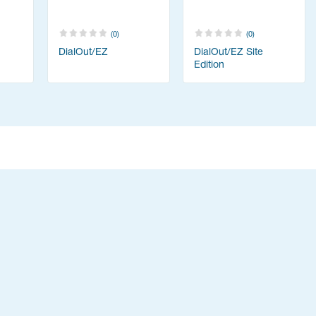
(0)
(0)
DialOut/EZ
DialOut/EZ Site
Edition