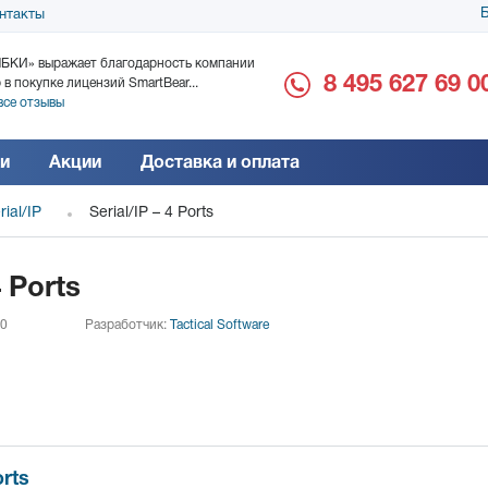
Б
нтакты
БКИ» выражает благодарность компании
ООО «Дока-Генные Тех
8 495 627 69 0
 в покупке лицензий SmartBear...
благодарность за поста
все отзывы
Читать все отзывы
и
Акции
Доставка и оплата
rial/IP
Serial/IP – 4 Ports
4 Ports
 0
Разработчик:
Tactical Software
orts