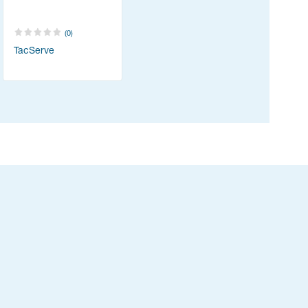
(0)
TacServe