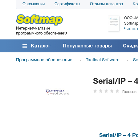
О компании
Сертификаты
Отзывы клиентов
Ко
АО «АТС» благодарит компанию SoftMap за
ООО «М
поставку программного обеспечения SolarWinds
SoftMap
Интернет-магазин
DameWare...
Читать 
программного обеспечения
Читать все отзывы
Каталог
Популярные товары
Скидк
Программное обеспечение
Tactical Software
Se
Serial/IP – 
Голосов:
Serial/IP – 4 P