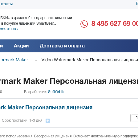
Б
нтакты
БКИ» выражает благодарность компании
ООО «Дока-Генные Тех
8 495 627 69 0
 в покупке лицензий SmartBear...
благодарность за поста
все отзывы
Читать все отзывы
и
Акции
Доставка и оплата
termark Maker
Video Watermark Maker Персональная лиценз
rmark Maker Персональная лиценз
 0
Разработчик:
SoftOrbits
ark Maker Персональная лицензия
Срок поставки: 1-3 дня
го использования. Бессрочная лицензия. Включает неограниченную поддержку 