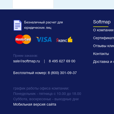
Softmap
Безналичный расчет для
юридических лиц
О компании
Сертификат
Отзывы кли
Контакты
Прием заказов:
sale@softmap.ru
    |    
8 495 627 69 00
Доставка и 
Бесплатный номер:
8 (800) 301-09-37
график работы офиса компании:
Понедельник - пятница с 10.00 до 18.00
Суббота, воскресенье - выходные дни
Мобильная версия сайта