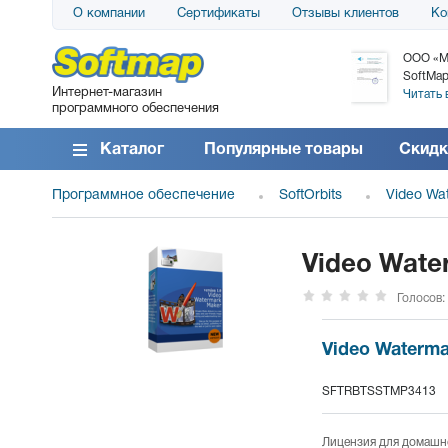
О компании
Сертификаты
Отзывы клиентов
Ко
АО «АТС» благодарит компанию SoftMap за
ООО «М
поставку программного обеспечения SolarWinds
SoftMap
Интернет-магазин
DameWare...
Читать 
программного обеспечения
Читать все отзывы
Каталог
Популярные товары
Скидк
Программное обеспечение
SoftOrbits
Video Wa
Video Wate
Голосов:
Video Waterm
SFTRBTSSTMP3413
Лицензия для домашне