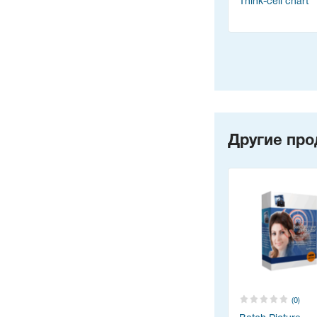
Think-cell chart
Другие про
(0)