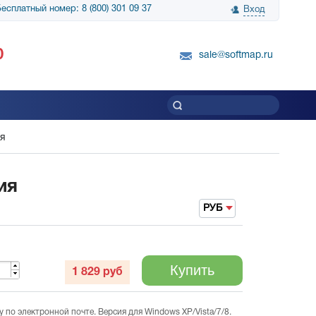
есплатный номер: 8 (800) 301 09 37
Вход
нологии» выражает
Группа компаний Биг Скрин Шоу выра
0
вку SnapGene...
благодарность SoftMap за помощь в
sale@softmap.ru
приобретении Resolume Arena 5......
Читать все отзывы
ия
ия
РУБ
Купить
1 829
руб
по электронной почте. Версия для Windows XP/Vista/7/8.