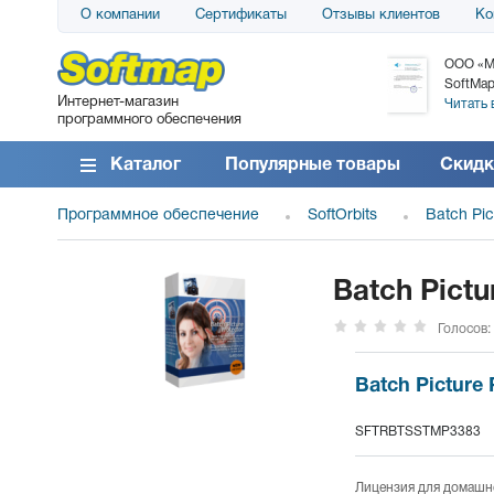
О компании
Сертификаты
Отзывы клиентов
Ко
АО «АТС» благодарит компанию SoftMap за
ООО «М
поставку программного обеспечения SolarWinds
SoftMap
Интернет-магазин
DameWare...
Читать 
программного обеспечения
Читать все отзывы
Каталог
Популярные товары
Скидк
Программное обеспечение
SoftOrbits
Batch Pic
Batch Pict
Голосов:
Batch Picture
SFTRBTSSTMP3383
Лицензия для домашне