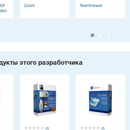
PDF
Zoom
TeamViewer
der)
дукты этого разработчика
(0)
(0)