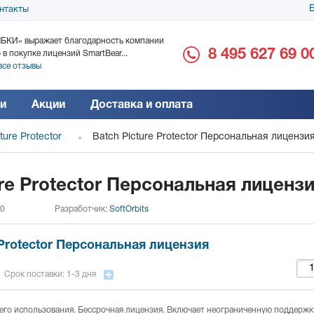
Б
нтакты
БКИ» выражает благодарность компании
ООО «Дока-Генные Тех
8 495 627 69 0
 в покупке лицензий SmartBear...
благодарность за поста
все отзывы
Читать все отзывы
и
Акции
Доставка и оплата
ture Protector
Batch Picture Protector Персональная лицензи
ure Protector Персональная лиценз
 0
Разработчик:
SoftOrbits
 Protector Персональная лицензия
Срок поставки: 1-3 дня
го использования. Бессрочная лицензия. Включает неограниченную поддержку 