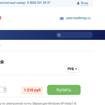
есплатный номер: 8 (800) 301 09 37
Вход
нологии» выражает
Группа компаний Биг Скрин Шоу выра
0
вку SnapGene...
благодарность SoftMap за помощь в
sale@softmap.ru
приобретении Resolume Arena 5......
Читать все отзывы
я
ия
РУБ
Купить
1 219
руб
по электронной почте. Версия для Windows XP/Vista/7/8.