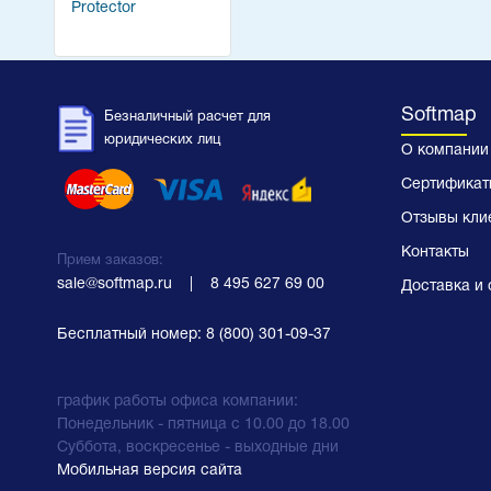
Protector
Softmap
Безналичный расчет для
юридических лиц
О компании
Сертификат
Отзывы кли
Контакты
Прием заказов:
sale@softmap.ru
    |    
8 495 627 69 00
Доставка и 
Бесплатный номер:
8 (800) 301-09-37
график работы офиса компании:
Понедельник - пятница с 10.00 до 18.00
Суббота, воскресенье - выходные дни
Мобильная версия сайта