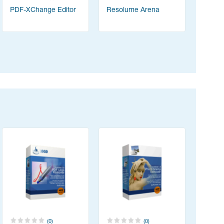
PDF-XChange Editor
Resolume Arena
Acrobat 
(0)
(0)