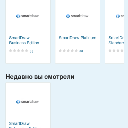
SmartDraw
SmartDraw Platinum
SmartDra
Business Edition
Standard E
(0)
(0)
Недавно вы смотрели
SmartDraw