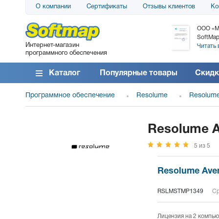
О компании
Сертификаты
Отзывы клиентов
Ко
АО «АТС» благодарит компанию SoftMap за
ООО «М
поставку программного обеспечения SolarWinds
SoftMap
Интернет-магазин
DameWare...
Читать 
программного обеспечения
Читать все отзывы
Каталог
Популярные товары
Скидк
Программное обеспечение
Resolume
Resolum
Resolume A
5 из 5
Resolume Aven
RSLMSTMP1349
Ср
Лицензия на 2 компью