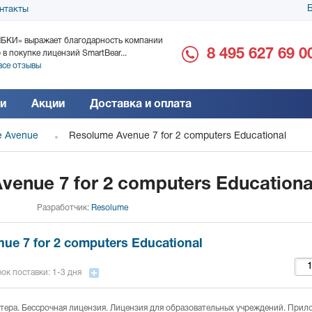
Б
нтакты
БКИ» выражает благодарность компании
ООО «Дока-Генные Тех
8 495 627 69 0
 в покупке лицензий SmartBear...
благодарность за поста
все отзывы
Читать все отзывы
и
Акции
Доставка и оплата
e Avenue
Resolume Avenue 7 for 2 computers Educational
venue 7 for 2 computers Educationa
Разработчик:
Resolume
ue 7 for 2 computers Educational
ок поставки: 1-3 дня
тера. Бессрочная лицензия. Лицензия для образовательных учреждений. При