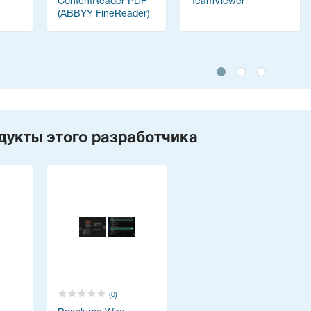
ContentReader PDF
TeamViewer
(ABBYY FineReader)
дукты этого разработчика
(0)