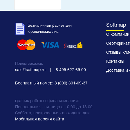
Softmap
Безналичный расчет для
юридических лиц
О компании
Сертификат
Отзывы кли
Контакты
Прием заказов:
sale@softmap.ru
    |    
8 495 627 69 00
Доставка и 
Бесплатный номер:
8 (800) 301-09-37
график работы офиса компании:
Понедельник - пятница с 10.00 до 18.00
Суббота, воскресенье - выходные дни
Мобильная версия сайта