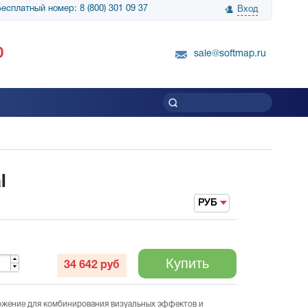
есплатный номер: 8 (800) 301 09 37
Вход
нологии» выражает
Группа компаний Биг Скрин Шоу выра
0
вку SnapGene...
благодарность SoftMap за помощь в
sale@softmap.ru
приобретении Resolume Arena 5......
Читать все отзывы
l
РУБ
Купить
34 642
руб
ложение для комбинирования визуальных эффектов и