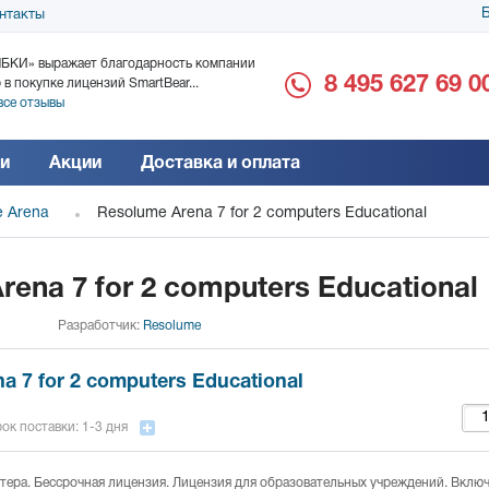
Б
нтакты
БКИ» выражает благодарность компании
ООО «Дока-Генные Тех
8 495 627 69 0
 в покупке лицензий SmartBear...
благодарность за поста
все отзывы
Читать все отзывы
и
Акции
Доставка и оплата
 Arena
Resolume Arena 7 for 2 computers Educational
ena 7 for 2 computers Educational
Разработчик:
Resolume
a 7 for 2 computers Educational
ок поставки: 1-3 дня
тера. Бессрочная лицензия. Лицензия для образовательных учреждений. Вклю