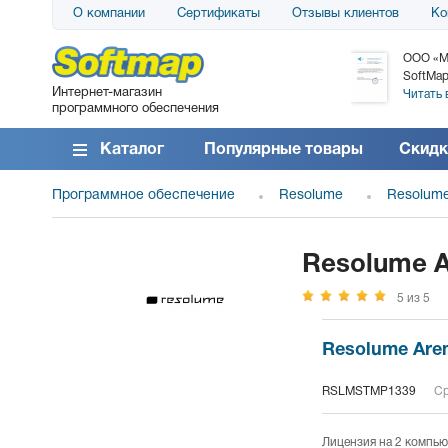
О компании
Сертификаты
Отзывы клиентов
Ко
АО «АТС» благодарит компанию SoftMap за
ООО «М
поставку программного обеспечения SolarWinds
SoftMap
Интернет-магазин
DameWare...
Читать 
программного обеспечения
Читать все отзывы
Каталог
Популярные товары
Скидк
Программное обеспечение
Resolume
Resolume
Resolume Ar
5 из 5
Resolume Aren
RSLMSTMP1339
Ср
Лицензия на 2 компью