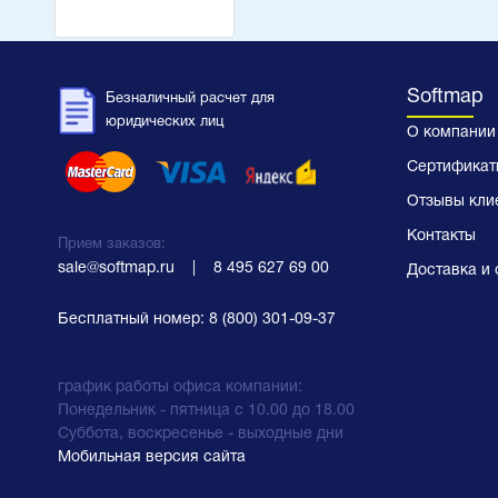
Softmap
Безналичный расчет для
юридических лиц
О компании
Сертификат
Отзывы кли
Контакты
Прием заказов:
sale@softmap.ru
    |    
8 495 627 69 00
Доставка и 
Бесплатный номер:
8 (800) 301-09-37
график работы офиса компании:
Понедельник - пятница с 10.00 до 18.00
Суббота, воскресенье - выходные дни
Мобильная версия сайта