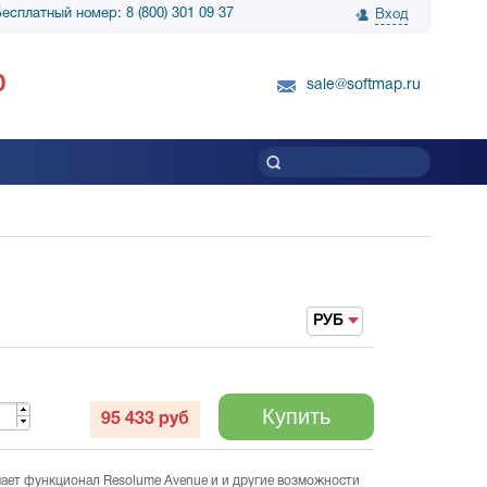
есплатный номер: 8 (800) 301 09 37
Вход
нологии» выражает
Группа компаний Биг Скрин Шоу выра
0
вку SnapGene...
благодарность SoftMap за помощь в
sale@softmap.ru
приобретении Resolume Arena 5......
Читать все отзывы
РУБ
Купить
95 433
руб
чает функционал Resolume Avenue и и другие возможности