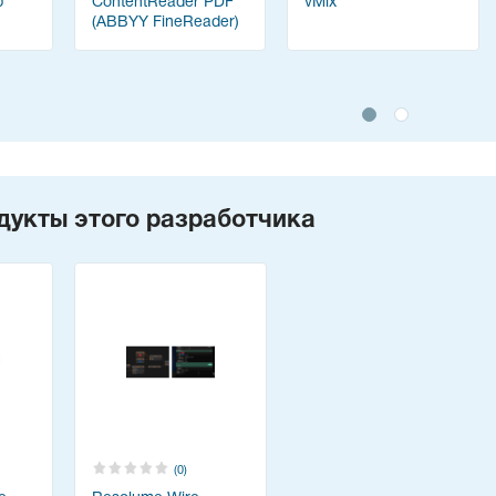
p
ContentReader PDF
vMix
(ABBYY FineReader)
дукты этого разработчика
(0)