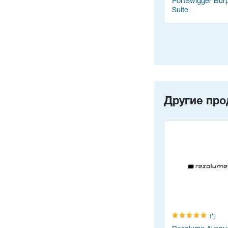
Figma
XChange Editor
PortSwigger Bur
Suite
Другие про
(1)