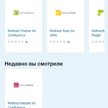
Refined Theme for
Refined Todo for
RefinedWik
Confluence
JIRA
Plugin
(0)
(0)
Недавно вы смотрели
Refined Mobile for
Confluence