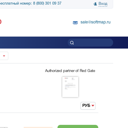
есплатный номер: 8 (800) 301 09 37
Вход
нологии» выражает
Группа компаний Биг Скрин Шоу выра
0
вку SnapGene...
благодарность SoftMap за помощь в
sale@softmap.ru
приобретении Resolume Arena 5......
Читать все отзывы
Authorized partner of Red Gate
РУБ