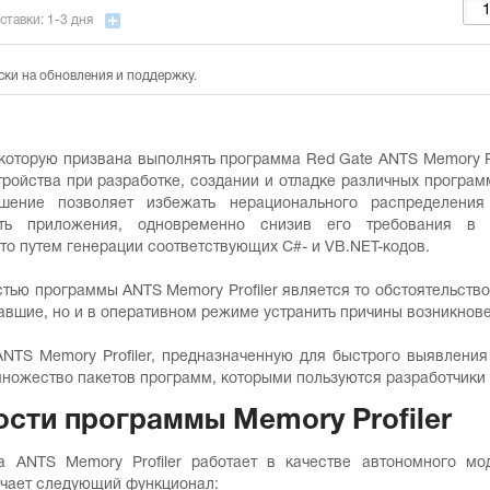
ставки: 1-3 дня
ски на обновления и поддержку.
 которую призвана выполнять программа Red Gate ANTS Memory Pr
тройства при разработке, создании и отладке различных прогр
шение позволяет избежать нерационального распределения
ость приложения, одновременно снизив его требования в
то путем генерации соответствующих C#- и VB.NET-кодов.
ью программы ANTS Memory Profiler является то обстоятельство,
вавшие, но и в оперативном режиме устранить причины возникно
ANTS Memory Profiler, предназначенную для быстрого выявления
о множество пакетов программ, которыми пользуются разработчики
сти программы Memory Profiler
а ANTS Memory Profiler работает в качестве автономного мо
учает следующий функционал: