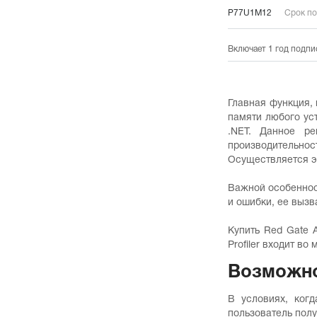
P77U1M12
Срок по
Включает 1 год подпи
Главная функция,
памяти любого ус
.NET. Данное ре
производительн
Осуществляется э
Важной особенност
и ошибки, ее выз
Купить Red Gate 
Profiler входит в
Возможно
В условиях, когд
пользователь пол