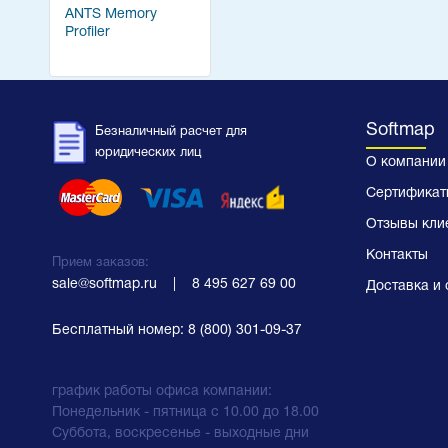
ANTS Memory
Profiler
Softmap
Безналичный расчет для
юридических лиц
О компании
Сертификат
Отзывы кли
Контакты
Прием заказов:
sale@softmap.ru
    |    
8 495 627 69 00
Доставка и 
Бесплатный номер:
8 (800) 301-09-37
график работы офиса компании:
Понедельник - пятница с 10.00 до 18.00
Суббота, воскресенье - выходные дни