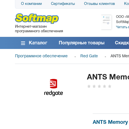
О компании
Сертификаты
Отзывы клиентов
Ко
АО «АТС» благодарит компанию SoftMap за
ООО «М
поставку программного обеспечения SolarWinds
SoftMap
Интернет-магазин
DameWare...
Читать 
программного обеспечения
Читать все отзывы
Каталог
Популярные товары
Скидк
Программное обеспечение
Red Gate
ANTS Memo
ANTS Memor
ANTS Memory Pr