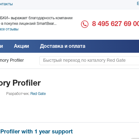
Б
нтакты
БКИ» выражает благодарность компании
ООО «Дока-Генные Тех
8 495 627 69 0
 в покупке лицензий SmartBear...
благодарность за поста
все отзывы
Читать все отзывы
и
Акции
Доставка и оплата
ry Profiler
Быстрый переход по каталогу Red Gate
y Profiler
Разработчик:
Red Gate
ofiler with 1 year support