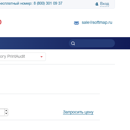
есплатный номер: 8 (800) 301 09 37
Вход
нологии» выражает
Группа компаний Биг Скрин Шоу выра
0
вку SnapGene...
благодарность SoftMap за помощь в
sale@softmap.ru
приобретении Resolume Arena 5......
Читать все отзывы
гу PrintAudit
Запросить цену