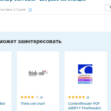
поставки: 3-5 дней
может заинтересовать
(4)
(2)
tor
Think-cell chart
ContentReader PDF
(ABBYY FineReader)