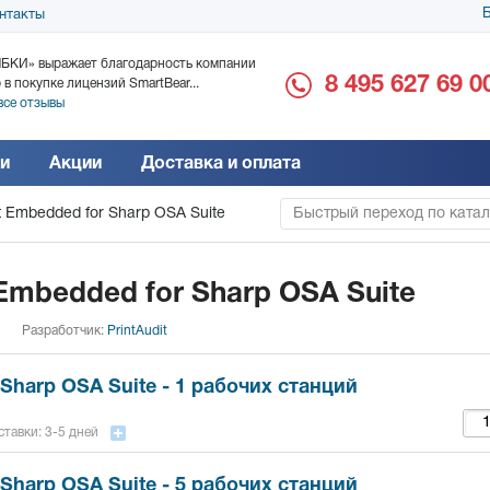
Б
нтакты
БКИ» выражает благодарность компании
ООО «Дока-Генные Тех
8 495 627 69 0
 в покупке лицензий SmartBear...
благодарность за поста
все отзывы
Читать все отзывы
и
Акции
Доставка и оплата
it Embedded for Sharp OSA Suite
Быстрый переход по катало
 Embedded for Sharp OSA Suite
Разработчик:
PrintAudit
Sharp OSA Suite - 1 рабочих станций
тавки: 3-5 дней
Sharp OSA Suite - 5 рабочих станций