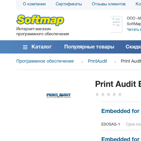
О компании
Сертификаты
Отзывы клиентов
Ко
АО «АТС» благодарит компанию SoftMap за
ООО «М
поставку программного обеспечения SolarWinds
SoftMap
Интернет-магазин
DameWare...
Читать 
программного обеспечения
Читать все отзывы
Каталог
Популярные товары
Скидк
Программное обеспечение
PrintAudit
Print Aud
Print Audit
Embedded for 
ESOSAS-1
Срок пос
Embedded for 