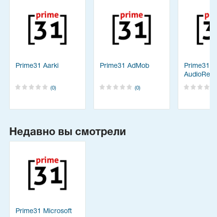
Prime31 Aarki
Prime31 AdMob
Prime31
AudioReco
(0)
(0)
Недавно вы смотрели
Prime31 Microsoft