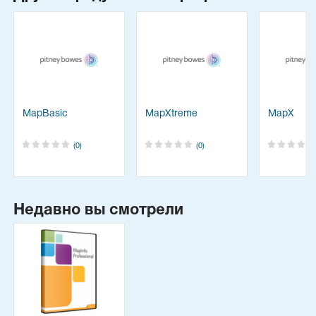
MapBasic
MapXtreme
MapX
(0)
(0)
Недавно вы смотрели