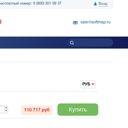
есплатный номер: 8 (800) 301 09 37
Вход
нологии» выражает
Группа компаний Биг Скрин Шоу выра
0
вку SnapGene...
благодарность SoftMap за помощь в
sale@softmap.ru
приобретении Resolume Arena 5......
Читать все отзывы
РУБ
Купить
110 717
руб