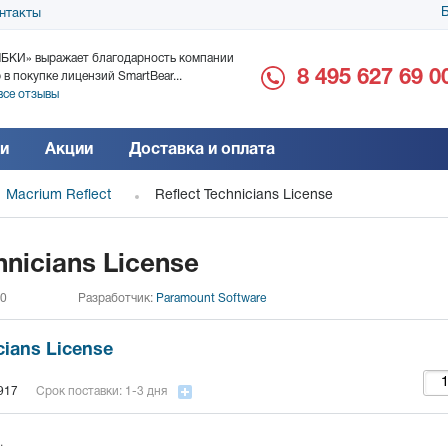
Б
нтакты
БКИ» выражает благодарность компании
ООО «Дока-Генные Тех
8 495 627 69 0
 в покупке лицензий SmartBear...
благодарность за поста
все отзывы
Читать все отзывы
и
Акции
Доставка и оплата
Macrium Reflect
Reflect Technicians License
hnicians License
 0
Разработчик:
Paramount Software
cians License
917
Срок поставки: 1-3 дня
.