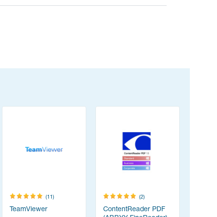
(11)
(2)
TeamViewer
ContentReader PDF
Zoom