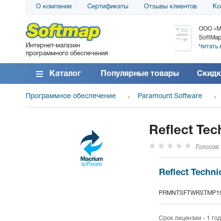
О компании
Сертификаты
Отзывы клиентов
Ко
АО «АТС» благодарит компанию SoftMap за
ООО «М
поставку программного обеспечения SolarWinds
SoftMap
Интернет-магазин
DameWare...
Читать 
программного обеспечения
Читать все отзывы
Каталог
Популярные товары
Скидк
Программное обеспечение
Paramount Software
Reflect Tec
Голосов:
Reflect Techni
PRMNTSFTWRSTMP1
Срок лицензии - 1 год