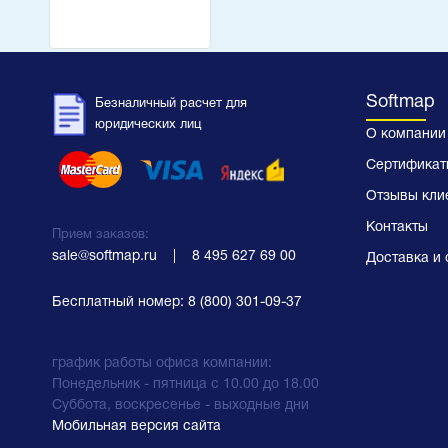
Softmap
Безналичный расчет для
юридических лиц
О компании
Сертификат
Отзывы кли
Контакты
Прием заказов:
sale@softmap.ru
    |    
8 495 627 69 00
Доставка и 
Бесплатный номер:
8 (800) 301-09-37
график работы офиса компании:
Понедельник - пятница с 10.00 до 18.00
Суббота, воскресенье - выходные дни
Мобильная версия сайта