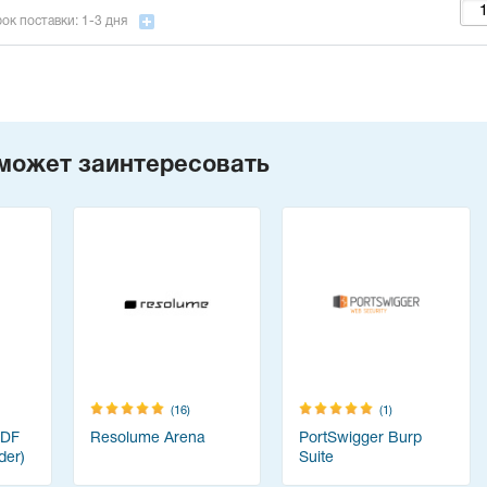
ок поставки: 1-3 дня
может заинтересовать
(16)
(1)
PDF
Resolume Arena
PortSwigger Burp
der)
Suite