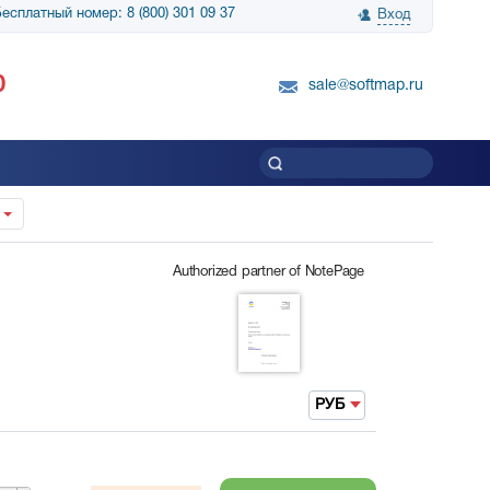
есплатный номер: 8 (800) 301 09 37
Вход
нологии» выражает
Группа компаний Биг Скрин Шоу выра
0
вку SnapGene...
благодарность SoftMap за помощь в
sale@softmap.ru
приобретении Resolume Arena 5......
Читать все отзывы
Authorized partner of NotePage
РУБ