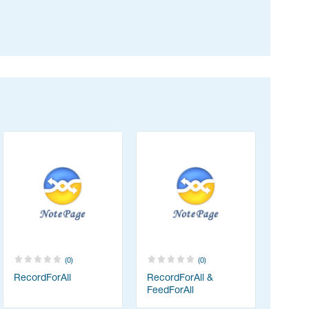
(0)
(0)
RecordForAll
RecordForAll &
FeedForAll