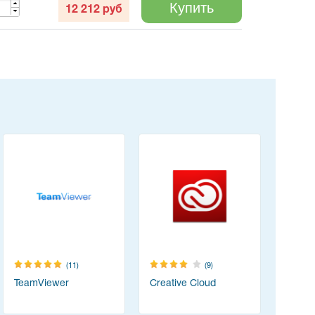
Купить
12 212
руб
(11)
(9)
TeamViewer
Creative Cloud
vMix