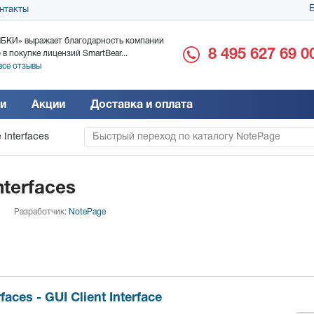
Б
нтакты
БКИ» выражает благодарность компании
ООО «Дока-Генные Тех
8 495 627 69 0
 в покупке лицензий SmartBear...
благодарность за поста
все отзывы
Читать все отзывы
и
Акции
Доставка и оплата
 Interfaces
Быстрый переход по каталогу NotePage
nterfaces
Разработчик:
NotePage
faces - GUI Client Interface