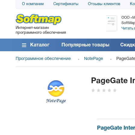
О компании
Сертификаты
Отзывы клиентов
Ко
АО «АТС» благодарит компанию SoftMap за
ООО «М
поставку программного обеспечения SolarWinds
SoftMap
Интернет-магазин
DameWare...
Читать 
программного обеспечения
Читать все отзывы
Каталог
Популярные товары
Скидк
Программное обеспечение
NotePage
PageGate
PageGate I
PageGate Inter