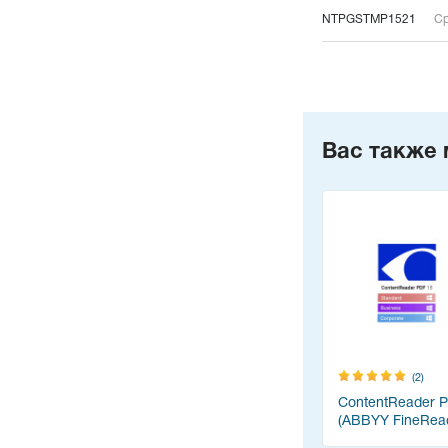
NTPGSTMP1521
Ср
Вас также 
(2)
ContentReader 
(ABBYY FineRea