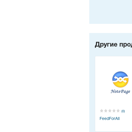
Другие про
(0)
FeedForAll