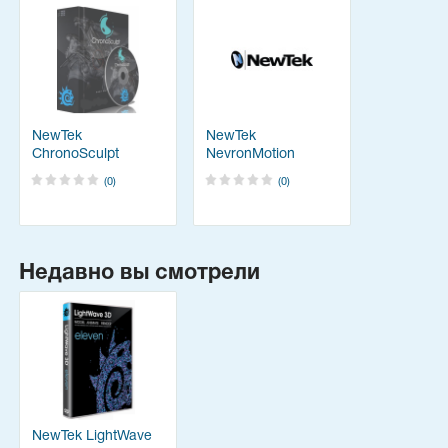
NewTek
NewTek
ChronoSculpt
NevronMotion
(0)
(0)
Недавно вы смотрели
NewTek LightWave