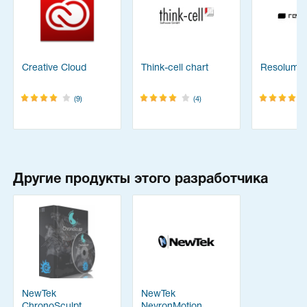
Creative Cloud
Think-cell chart
Resolume
(9)
(4)
Другие продукты этого разработчика
NewTek
NewTek
ChronoSculpt
NevronMotion