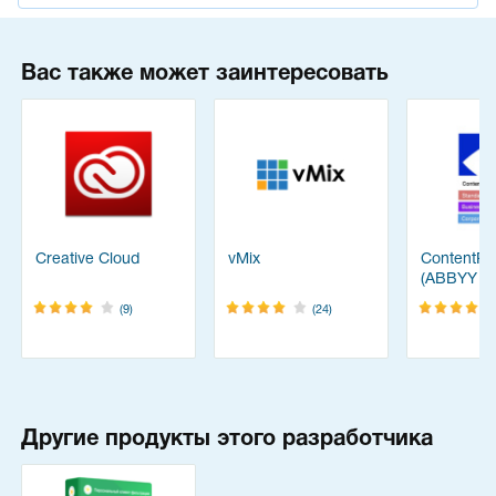
Вас также может заинтересовать
Creative Cloud
vMix
ContentRe
(ABBYY
FineReade
(9)
(24)
Другие продукты этого разработчика