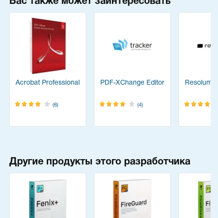
Вас также может заинтересовать
Acrobat Professional
PDF-XChange Editor
Resolume
(6)
(4)
Другие продукты этого разработчика