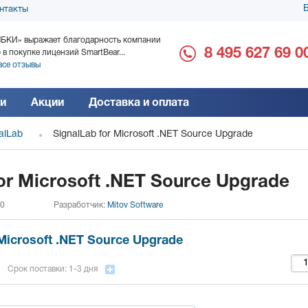
Б
нтакты
БКИ» выражает благодарность компании
ООО «Дока-Генные Тех
8 495 627 69 0
 в покупке лицензий SmartBear...
благодарность за поста
все отзывы
Читать все отзывы
и
Акции
Доставка и оплата
alLab
SignalLab for Microsoft .NET Source Upgrade
or Microsoft .NET Source Upgrade
 0
Разработчик:
Mitov Software
 Microsoft .NET Source Upgrade
Срок поставки: 1-3 дня