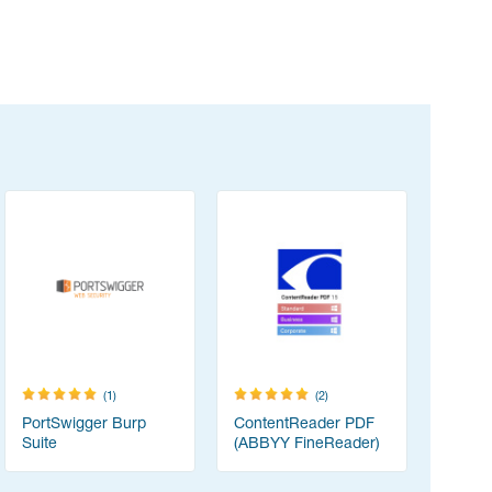
(1)
(2)
PortSwigger Burp
ContentReader PDF
vMix
Suite
(ABBYY FineReader)