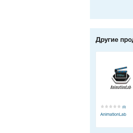
Другие про
(0)
AnimationLab