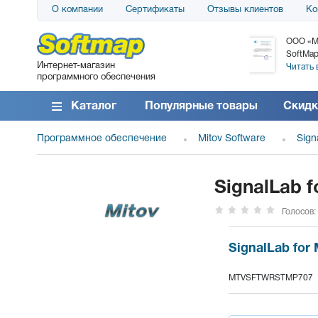
О компании
Сертификаты
Отзывы клиентов
Ко
АО «АТС» благодарит компанию SoftMap за
ООО «М
поставку программного обеспечения SolarWinds
SoftMap
Интернет-магазин
DameWare...
Читать 
программного обеспечения
Читать все отзывы
Каталог
Популярные товары
Скидк
Программное обеспечение
Mitov Software
Sign
SignalLab f
Голосов:
SignalLab for
MTVSFTWRSTMP707