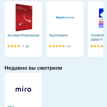
Acrobat Professional
TeamViewer
ContentRe
(ABBYY
FineReade
(6)
(11)
Недавно вы смотрели