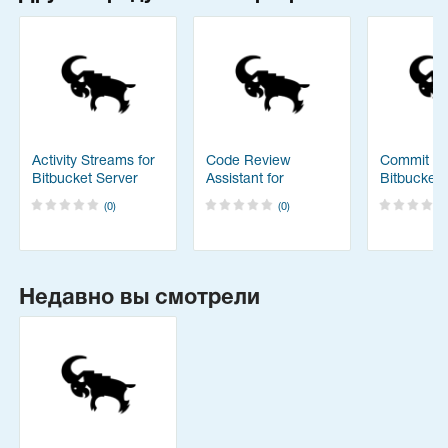
Activity Streams for
Code Review
Commit Fin
Bitbucket Server
Assistant for
Bitbucket 
Bitbucket
(0)
(0)
Недавно вы смотрели