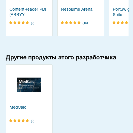
ContentReader PDF
Resolume Arena
PortSwigg
(ABBYY
Suite
FineReader)
(2)
(16)
Другие продукты этого разработчика
MedCalc
(2)