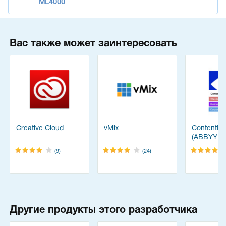
ML4000
Вас также может заинтересовать
Creative Cloud
vMix
ContentRe
(ABBYY
FineReade
(9)
(24)
Другие продукты этого разработчика