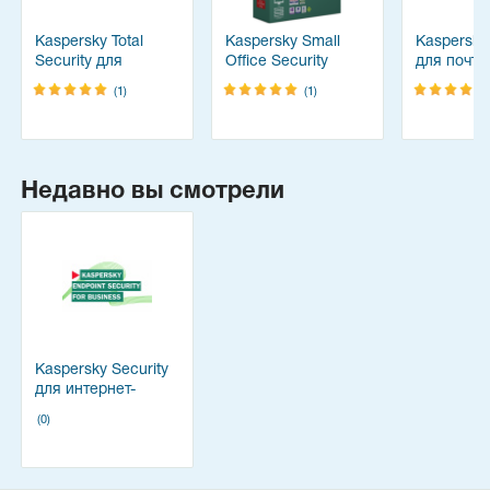
Kaspersky Total
Kaspersky Small
Kaspersky 
Security для
Office Security
для почто
бизнеса
серверов
(1)
(1)
Недавно вы смотрели
Kaspersky Security
для интернет-
шлюзов
(0)