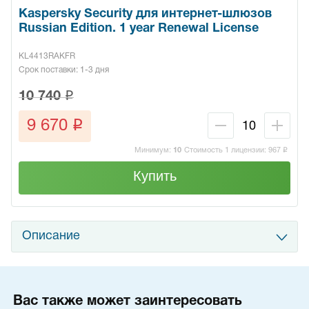
Kaspersky Security для интернет-шлюзов
Russian Edition. 1 year Renewal License
KL4413RAKFR
Срок поставки: 1-3 дня
q
10 740
q
9 670
Минимум:
10
Стоимость 1 лицензии:
967
q
Купить
Описание
Вас также может заинтересовать