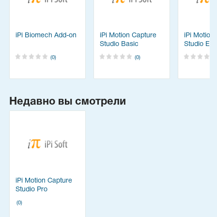
iPi Biomech Add-on
iPi Motion Capture
iPi Motion
Studio Basic
Studio Exp
(0)
(0)
Недавно вы смотрели
iPi Motion Capture
Studio Pro
(0)