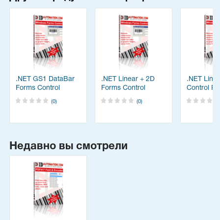
.NET GS1 DataBar
.NET Linear + 2D
.NET Line
Forms Control
Forms Control
Control P
Package
Package
(0)
(0)
Недавно вы смотрели