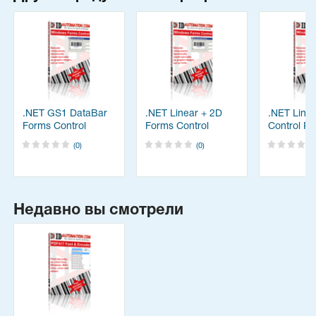
.NET GS1 DataBar
.NET Linear + 2D
.NET Line
Forms Control
Forms Control
Control P
Package
Package
(0)
(0)
Недавно вы смотрели