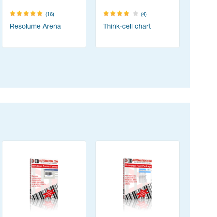
(16)
(4)
Resolume Arena
Think-cell chart
Content
(ABBYY 