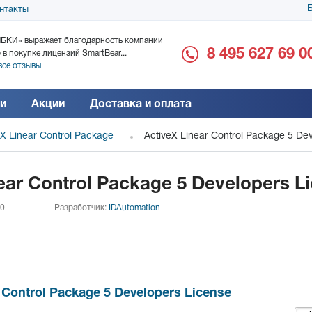
Б
нтакты
БКИ» выражает благодарность компании
ООО «Дока-Генные Тех
8 495 627 69 0
 в покупке лицензий SmartBear...
благодарность за поста
все отзывы
Читать все отзывы
и
Акции
Доставка и оплата
eX Linear Control Package
ActiveX Linear Control Package 5 De
ear Control Package 5 Developers L
 0
Разработчик:
IDAutomation
 Control Package 5 Developers License