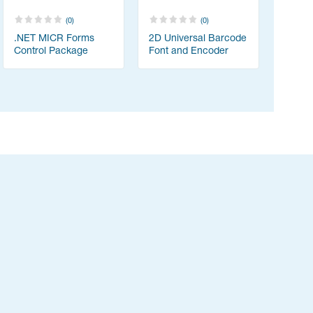
(0)
(0)
.NET MICR Forms
2D Universal Barcode
Control Package
Font and Encoder