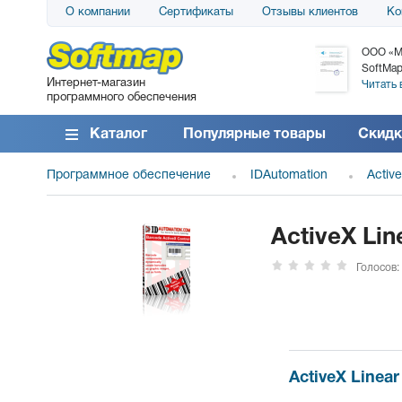
О компании
Сертификаты
Отзывы клиентов
Ко
АО «АТС» благодарит компанию SoftMap за
ООО «М
поставку программного обеспечения SolarWinds
SoftMap
Интернет-магазин
DameWare...
Читать 
программного обеспечения
Читать все отзывы
Каталог
Популярные товары
Скидк
Программное обеспечение
IDAutomation
Activ
ActiveX Lin
Голосов:
ActiveX Linear