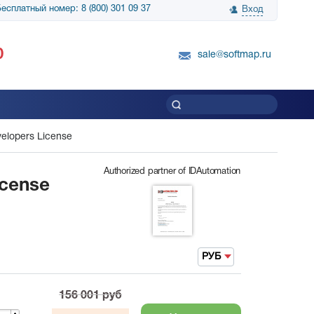
есплатный номер: 8 (800) 301 09 37
Вход
нологии» выражает
Группа компаний Биг Скрин Шоу выра
0
вку SnapGene...
благодарность SoftMap за помощь в
sale@softmap.ru
приобретении Resolume Arena 5......
Читать все отзывы
velopers License
Authorized partner of IDAutomation
icense
РУБ
156 001
руб