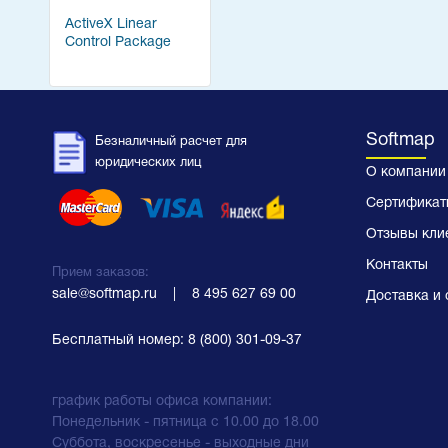
ActiveX Linear
Control Package
Softmap
Безналичный расчет для
юридических лиц
О компании
Сертификат
Отзывы кли
Контакты
Прием заказов:
sale@softmap.ru
    |    
8 495 627 69 00
Доставка и 
Бесплатный номер:
8 (800) 301-09-37
график работы офиса компании:
Понедельник - пятница с 10.00 до 18.00
Суббота, воскресенье - выходные дни