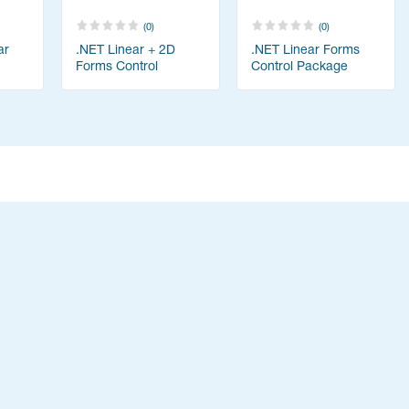
(0)
(0)
ar
.NET Linear + 2D
.NET Linear Forms
Forms Control
Control Package
Package