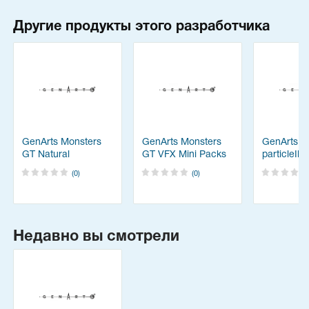
Другие продукты этого разработчика
GenArts Monsters
GenArts Monsters
GenArts
GT Natural
GT VFX Mini Packs
particleIll
Phenomena Theme
(0)
(0)
Pack
Недавно вы смотрели