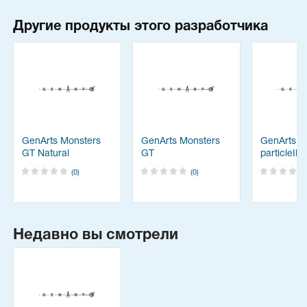
Другие продукты этого разработчика
GenArts Monsters
GenArts Monsters
GenArts
GT Natural
GT
particleIll
Phenomena Theme
(0)
(0)
Pack
Недавно вы смотрели