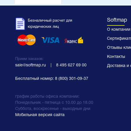
Softmap
Безналичный расчет для
юридических лиц
О компании
Сертификат
Отзывы кли
Контакты
Прием заказов:
sale@softmap.ru
    |    
8 495 627 69 00
Доставка и 
Бесплатный номер:
8 (800) 301-09-37
график работы офиса компании:
Понедельник - пятница с 10.00 до 18.00
Суббота, воскресенье - выходные дни
Мобильная версия сайта