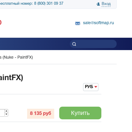
есплатный номер: 8 (800) 301 09 37
Вход
нологии» выражает
Группа компаний Биг Скрин Шоу выра
0
вку SnapGene...
благодарность SoftMap за помощь в
sale@softmap.ru
приобретении Resolume Arena 5......
Читать все отзывы
 (Nuke - PaintFX)
intFX)
РУБ
Купить
8 135
руб