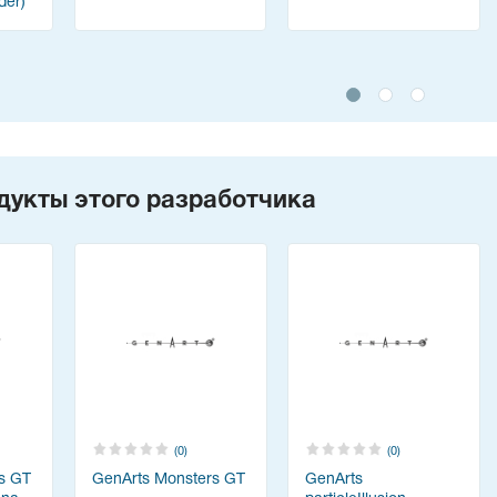
der)
дукты этого разработчика
(0)
(0)
s GT
GenArts Monsters GT
GenArts