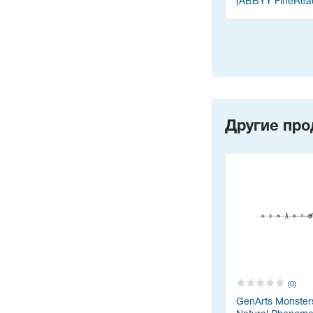
(ABBYY FineRea
Другие про
(0)
GenArts Monster