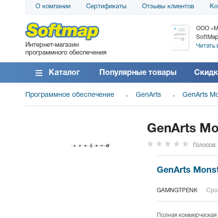
О компании
Сертификаты
Отзывы клиентов
Ко
АО «АТС» благодарит компанию SoftMap за
ООО «М
поставку программного обеспечения SolarWinds
SoftMap
Интернет-магазин
DameWare...
Читать 
программного обеспечения
Читать все отзывы
Каталог
Популярные товары
Скидк
Программное обеспечение
GenArts
GenArts Mo
GenArts Mon
Голосов:
GenArts Monst
GAMNGTPENK
Срок
Полная коммерческая 