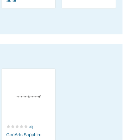
Suite
(0)
GenArts Sapphire