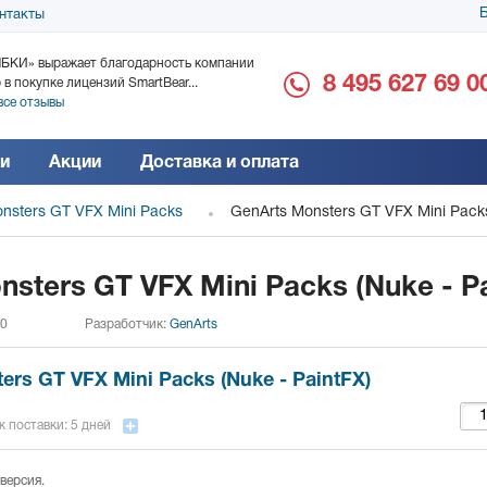
Б
нтакты
БКИ» выражает благодарность компании
ООО «Дока-Генные Тех
8 495 627 69 0
 в покупке лицензий SmartBear...
благодарность за поста
все отзывы
Читать все отзывы
и
Акции
Доставка и оплата
nsters GT VFX Mini Packs
GenArts Monsters GT VFX Mini Packs
sters GT VFX Mini Packs (Nuke - Pa
 0
Разработчик:
GenArts
ers GT VFX Mini Packs (Nuke - PaintFX)
 поставки: 5 дней
версия.