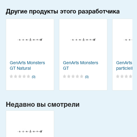
Другие продукты этого разработчика
GenArts Monsters
GenArts Monsters
GenArts
GT Natural
GT
particleIll
Phenomena Theme
(0)
(0)
Pack
Недавно вы смотрели