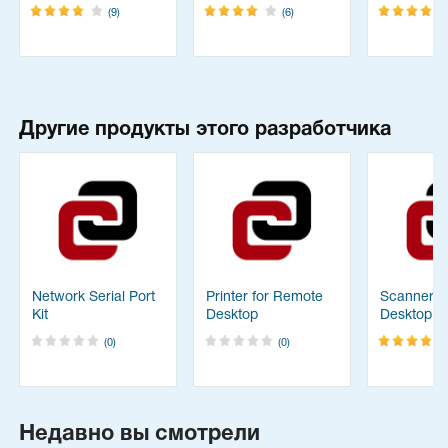
(9)
(6)
Другие продукты этого разработчика
Network Serial Port
Printer for Remote
Scanner f
Kit
Desktop
Desktop
(0)
(0)
Недавно вы смотрели