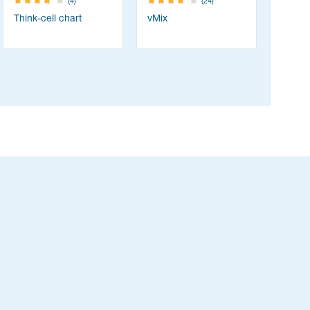
(4)
(24)
Think-cell chart
vMix
PortSwig
Suite