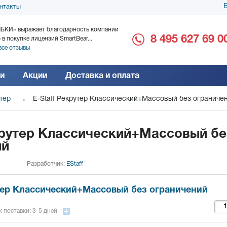
Б
нтакты
БКИ» выражает благодарность компании
ООО «Дока-Генные Тех
8 495 627 69 0
 в покупке лицензий SmartBear...
благодарность за поста
все отзывы
Читать все отзывы
и
Акции
Доставка и оплата
утер
E-Staff Рекрутер Классический+Массовый без ограниче
крутер Классический+Массовый бе
ий
Разработчик:
EStaff
утер Классический+Массовый без ограничений
 поставки: 3-5 дней