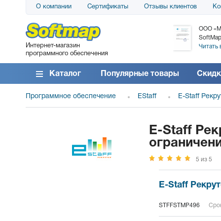
О компании
Сертификаты
Отзывы клиентов
Ко
АО «АТС» благодарит компанию SoftMap за
ООО «М
поставку программного обеспечения SolarWinds
SoftMap
Интернет-магазин
DameWare...
Читать 
программного обеспечения
Читать все отзывы
Каталог
Популярные товары
Скидк
Программное обеспечение
EStaff
E-Staff Рекр
E-Staff Ре
ограничен
5 из 5
E-Staff Рекр
STFFSTMP496
Срок