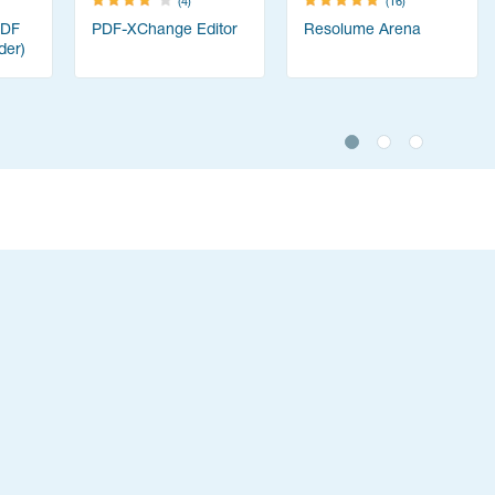
(4)
(16)
PDF
PDF-XChange Editor
Resolume Arena
der)