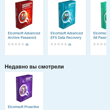
Elcomsoft Advanced
Elcomsoft Advanced
Elcomsoft
Archive Password
EFS Data Recovery
IM Passwo
Recovery
Recovery
(0)
(0)
Недавно вы смотрели
Elcomsoft Proactive