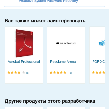
Proactive System Password Recovery
Вас также может заинтересовать
Acrobat Professional
Resolume Arena
PDF-XChan
(6)
(16)
Другие продукты этого разработчика