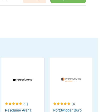
(16)
(1)
Resolume Arena
PortSwigger Burp
Think-cel