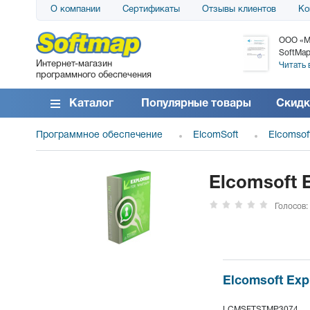
О компании
Сертификаты
Отзывы клиентов
Ко
АО «АТС» благодарит компанию SoftMap за
ООО «М
поставку программного обеспечения SolarWinds
SoftMap
Интернет-магазин
DameWare...
Читать 
программного обеспечения
Читать все отзывы
Каталог
Популярные товары
Скидк
Программное обеспечение
ElcomSoft
Elcomsof
Elcomsoft E
Голосов:
Elcomsoft Exp
LCMSFTSTMP3074