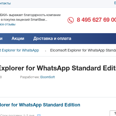
Б
нтакты
БКИ» выражает благодарность компании
ООО «Дока-Генные Тех
8 495 627 69 0
 в покупке лицензий SmartBear...
благодарность за поста
все отзывы
Читать все отзывы
и
Акции
Доставка и оплата
t Explorer for WhatsApp
Elcomsoft Explorer for WhatsApp Standa
xplorer for WhatsApp Standard Edit
 0
Разработчик:
ElcomSoft
lorer for WhatsApp Standard Edition
Срок поставки: 1-2 дня