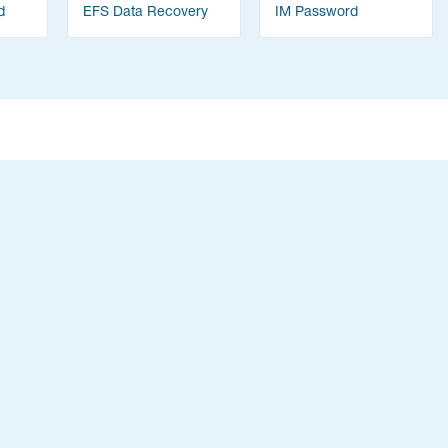
d
EFS Data Recovery
IM Password
Recovery