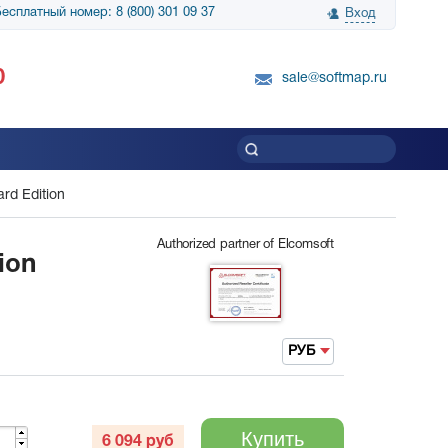
есплатный номер: 8 (800) 301 09 37
Вход
нологии» выражает
Группа компаний Биг Скрин Шоу выра
0
вку SnapGene...
благодарность SoftMap за помощь в
sale@softmap.ru
приобретении Resolume Arena 5......
Читать все отзывы
rd Edition
Authorized partner of Elcomsoft
ion
РУБ
Купить
6 094
руб