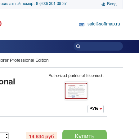
есплатный номер: 8 (800) 301 09 37
Вход
нологии» выражает
Группа компаний Биг Скрин Шоу выра
0
вку SnapGene...
благодарность SoftMap за помощь в
sale@softmap.ru
приобретении Resolume Arena 5......
Читать все отзывы
rer Professional Edition
Authorized partner of Elcomsoft
onal
РУБ
Купить
14 634
руб