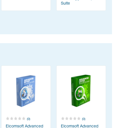
Suite
(ABBYY 
(0)
(0)
Elcomsoft Advanced
Elcomsoft Advanced