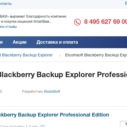
Б
нтакты
БКИ» выражает благодарность компании
ООО «Дока-Генные Тех
8 495 627 69 0
 в покупке лицензий SmartBear...
благодарность за поста
все отзывы
Читать все отзывы
и
Акции
Доставка и оплата
t Blackberry Backup Explorer
Elcomsoft Blackberry Backup Explo
lackberry Backup Explorer Professi
 0
Разработчик:
ElcomSoft
kberry Backup Explorer Professional Edition
Срок поставки: 1-2 дня