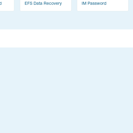
d
EFS Data Recovery
IM Password
Recovery