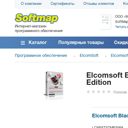
О компании
Сертификаты
Отзывы клиентов
Ко
АО «АТС» благодарит компанию SoftMap за
ООО «М
поставку программного обеспечения SolarWinds
SoftMap
Интернет-магазин
DameWare...
Читать 
программного обеспечения
Читать все отзывы
Каталог
Популярные товары
Скидк
Программное обеспечение
ElcomSoft
Elcomsof
Elcomsoft B
Edition
Голосов:
Elcomsoft Blac
LCMSFTSTMP3069