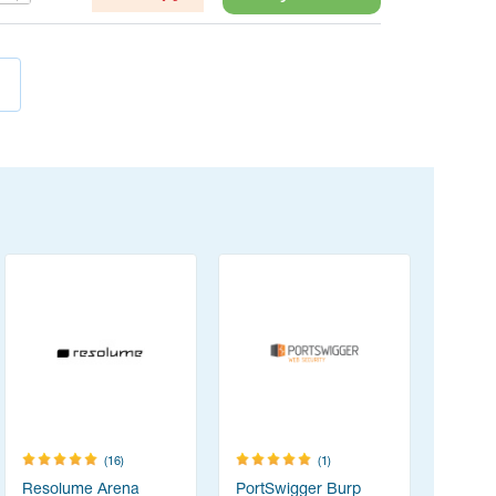
(16)
(1)
Resolume Arena
PortSwigger Burp
Content