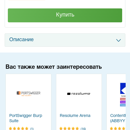
Купить
Описание
Вас также может заинтересовать
PortSwigger Burp
Resolume Arena
ContentRe
Suite
(ABBYY
FineReade
(1)
(16)