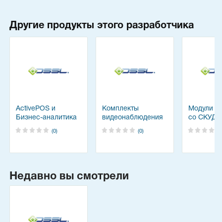
Другие продукты этого разработчика
ActivePOS и
Комплекты
Модули и
Бизнес-аналитика
видеонаблюдения
со СКУД 
TRASSIR
для IP систем
(0)
(0)
Недавно вы смотрели