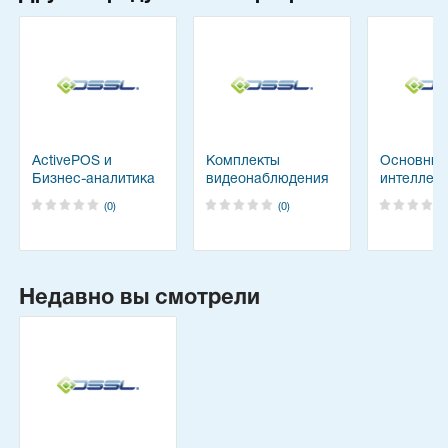
ActivePOS и
Комплекты
Основны
Бизнес-аналитика
видеонаблюдения
интеллек
TRASSIR
для IP систем
модули T
(0)
(0)
Недавно вы смотрели