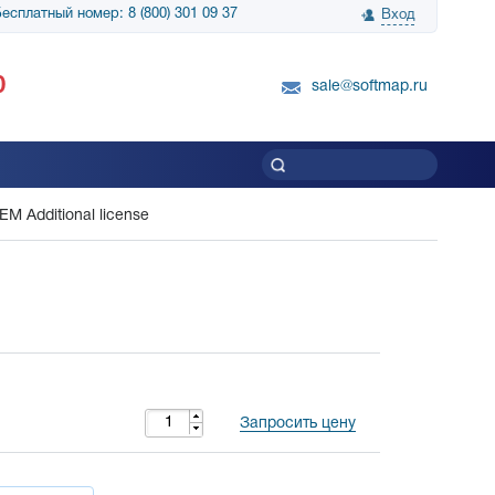
есплатный номер: 8 (800) 301 09 37
Вход
нологии» выражает
Группа компаний Биг Скрин Шоу выра
0
вку SnapGene...
благодарность SoftMap за помощь в
sale@softmap.ru
приобретении Resolume Arena 5......
Читать все отзывы
EM Additional license
Запросить цену