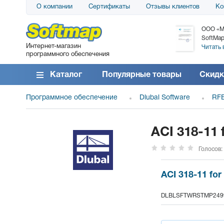
О компании
Сертификаты
Отзывы клиентов
Ко
АО «АТС» благодарит компанию SoftMap за
ООО «М
поставку программного обеспечения SolarWinds
SoftMap
Интернет-магазин
DameWare...
Читать 
программного обеспечения
Читать все отзывы
Каталог
Популярные товары
Скидк
Программное обеспечение
Dlubal Software
RFE
ACI 318-11 
Голосов:
ACI 318-11 for
DLBLSFTWRSTMP249