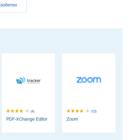
езобетон
(4)
(12)
PDF-XChange Editor
Zoom
Resolum