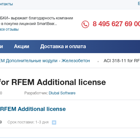
Б
нтакты
БКИ» выражает благодарность компании
ООО «Дока-Генные Тех
8 495 627 69 0
 в покупке лицензий SmartBear...
благодарность за поста
все отзывы
Читать все отзывы
и
Акции
Доставка и оплата
M Дополнительные модули - Железобетон
ACI 318-11 for RF
for RFEM Additional license
 0
Разработчик:
Dlubal Software
 RFEM Additional license
9
Срок поставки: 1-3 дня