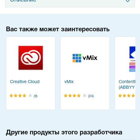
Описание
Вас также может заинтересовать
Creative Cloud
vMix
ContentRe
(ABBYY
FineReade
(9)
(24)
Другие продукты этого разработчика