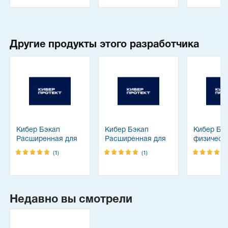
Другие продукты этого разработчика
Кибер Бэкап
Кибер Бэкап
Кибер Бэ
Расширенная для
Расширенная для
физическ
платформы
физического
сервера
(1)
(1)
виртуализации
сервера
Недавно вы смотрели