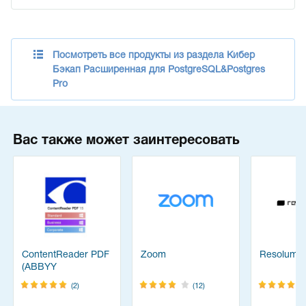
Посмотреть все продукты из раздела Кибер
Бэкап Расширенная для PostgreSQL&Postgres
Pro
Вас также может заинтересовать
ContentReader PDF
Zoom
Resolume
(ABBYY
FineReader)
(2)
(12)