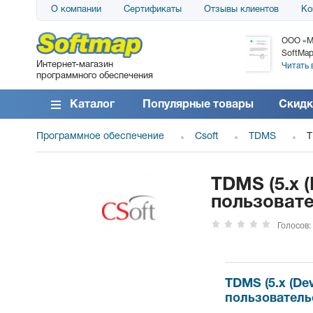
О компании
Сертификаты
Отзывы клиентов
Ко
АО «АТС» благодарит компанию SoftMap за
ООО «М
поставку программного обеспечения SolarWinds
SoftMap
Интернет-магазин
DameWare...
Читать 
программного обеспечения
Читать все отзывы
Каталог
Популярные товары
Скидк
Программное обеспечение
Csoft
TDMS
T
TDMS (5.x 
пользовате
Голосов:
TDMS (5.x (De
пользователь