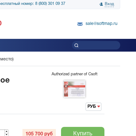
есплатный номер: 8 (800) 301 09 37
Вход
нологии» выражает
Группа компаний Биг Скрин Шоу выра
0
вку SnapGene...
благодарность SoftMap за помощь в
sale@softmap.ru
приобретении Resolume Arena 5......
Читать все отзывы
 место)
Authorized partner of Csoft
вое
РУБ
Купить
105 700
руб