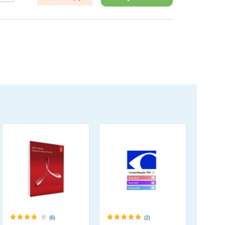
(6)
(2)