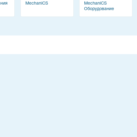
ания
MechaniCS
MechaniCS
Оборудование