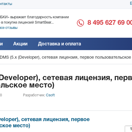
Б
нтакты
БКИ» выражает благодарность компании
ООО «Дока-Генные Тех
8 495 627 69 0
 в покупке лицензий SmartBear...
благодарность за поста
все отзывы
Читать все отзывы
и
Акции
Доставка и оплата
DMS (5.x (Developer), сетевая лицензия, первое пользовательское
(Developer), сетевая лицензия, пер
льское место)
 0
Разработчик:
Csoft
veloper), сетевая лицензия, первое
ское место)