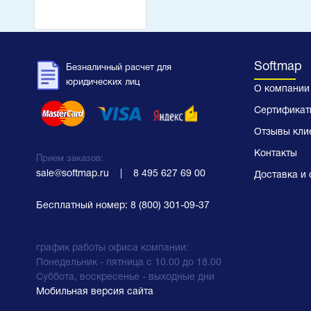
Softmap
Безналичный расчет для
юридических лиц
О компании
Сертификат
Отзывы кли
Контакты
Прием заказов:
sale@softmap.ru
    |    
8 495 627 69 00
Доставка и 
Бесплатный номер:
8 (800) 301-09-37
график работы офиса компании:
Понедельник - пятница с 10.00 до 18.00
Суббота, воскресенье - выходные дни
Мобильная версия сайта