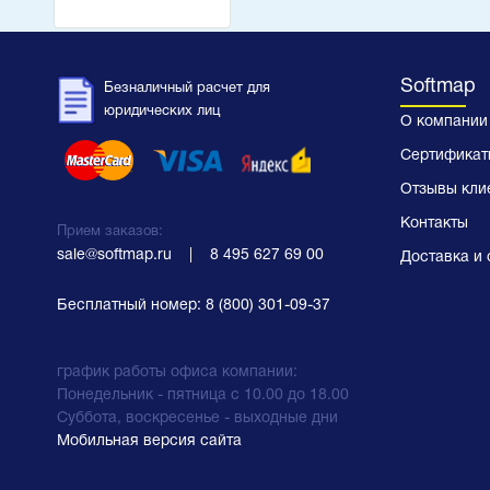
Softmap
Безналичный расчет для
юридических лиц
О компании
Сертификат
Отзывы кли
Контакты
Прием заказов:
sale@softmap.ru
    |    
8 495 627 69 00
Доставка и 
Бесплатный номер:
8 (800) 301-09-37
график работы офиса компании:
Понедельник - пятница с 10.00 до 18.00
Суббота, воскресенье - выходные дни
Мобильная версия сайта