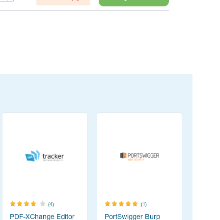
(4)
(1)
PDF-XChange Editor
PortSwigger Burp
Think-cel