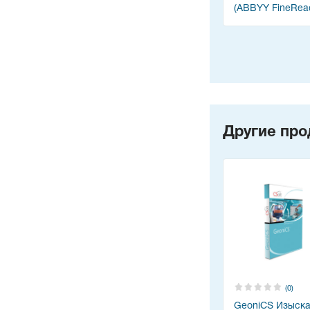
(ABBYY FineRea
Другие про
(0)
GeoniCS Изыск