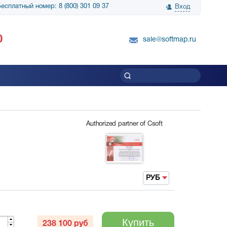
есплатный номер: 8 (800) 301 09 37
Вход
нологии» выражает
Группа компаний Биг Скрин Шоу выра
0
вку SnapGene...
благодарность SoftMap за помощь в
sale@softmap.ru
приобретении Resolume Arena 5......
Читать все отзывы
Authorized partner of Csoft
РУБ
Купить
238 100
руб