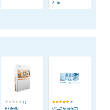
Suite
(0)
(2)
RasterID
СПДС GraphiCS