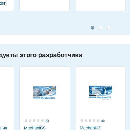
der)
дукты этого разработчика
(0)
(0)
ания
MechaniCS
MechaniCS