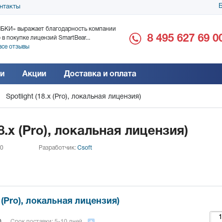
Б
нтакты
БКИ» выражает благодарность компании
ООО «Дока-Генные Тех
8 495 627 69 0
 в покупке лицензий SmartBear...
благодарность за поста
все отзывы
Читать все отзывы
и
Акции
Доставка и оплата
Spotlight (18.x (Pro), локальная лицензия)
18.x (Pro), локальная лицензия)
 0
Разработчик:
Csoft
x (Pro), локальная лицензия)
0
Срок поставки: 5-10 дней