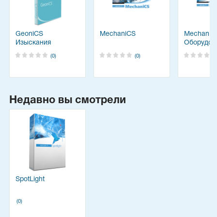
GeoniCS
MechaniCS
MechaniC
Изыскания
Оборудов
(0)
(0)
Недавно вы смотрели
SpotLight
(0)