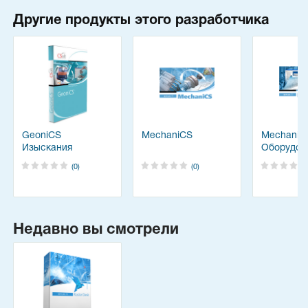
Другие продукты этого разработчика
GeoniCS
MechaniCS
MechaniC
Изыскания
Оборудов
(0)
(0)
Недавно вы смотрели