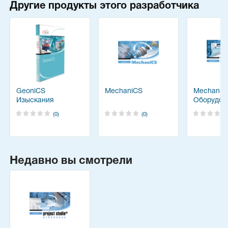
Другие продукты этого разработчика
GeoniCS
MechaniCS
MechaniC
Изыскания
Оборудов
(0)
(0)
Недавно вы смотрели