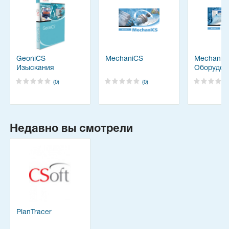
GeoniCS
MechaniCS
MechaniC
Изыскания
Оборудов
(0)
(0)
Недавно вы смотрели
PlanTracer